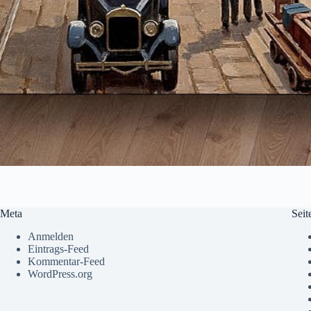
Meta
Seit
Anmelden
Eintrags-Feed
Kommentar-Feed
WordPress.org