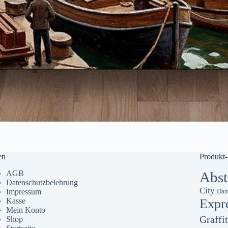
en
Produkt-
AGB
Abst
Datenschutzbelehrung
City
Impressum
Dam
Kasse
Expr
Mein Konto
Graffit
Shop