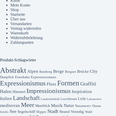
Kasse
Mein Konto
Shop
Startseite
Über uns
Versandarten
Vertrag widerrufen
Warenkorb
Widerrufsbelehrung
Zahlungsarten
Produkt-Schlagwörter
Abstrakt
Alpen
Berge
City
Brücke
Bamberg
Bergsee
Dampflok
Eisenbahn
Expressionismuns
Formen
Expressionismus
Graffiti
Fluss
Impressionismus
Hafen
Inspiration
Himmel
Landschaft
Italien
Licht
Leuchtturm
Landschaftsbild
Lokomotive
Meer
mediterran
Musik
Natur
Meerblick
Naturmotiv
Ozean
Stadt
See
Segelschiff
Strand
Venedig
Slipper
Wald
Schiffe