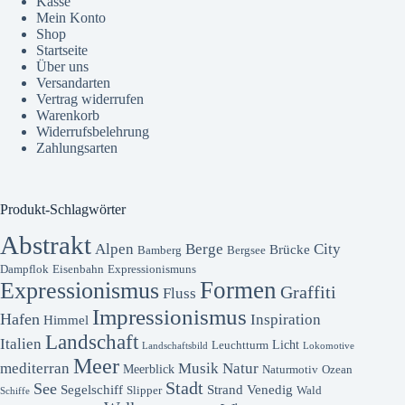
Kasse
Mein Konto
Shop
Startseite
Über uns
Versandarten
Vertrag widerrufen
Warenkorb
Widerrufsbelehrung
Zahlungsarten
Produkt-Schlagwörter
Abstrakt
Alpen
Berge
City
Brücke
Bamberg
Bergsee
Dampflok
Eisenbahn
Expressionismuns
Formen
Expressionismus
Graffiti
Fluss
Impressionismus
Hafen
Inspiration
Himmel
Landschaft
Italien
Licht
Leuchtturm
Landschaftsbild
Lokomotive
Meer
mediterran
Musik
Natur
Meerblick
Naturmotiv
Ozean
Stadt
See
Segelschiff
Strand
Venedig
Slipper
Wald
Schiffe