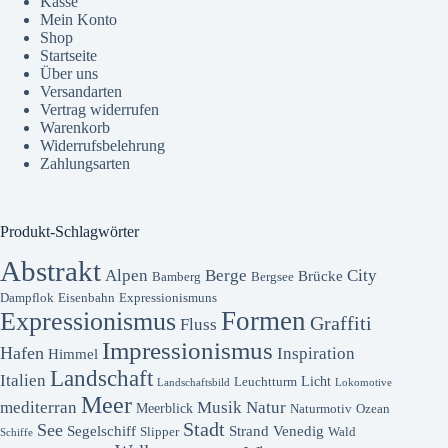
Kasse
Mein Konto
Shop
Startseite
Über uns
Versandarten
Vertrag widerrufen
Warenkorb
Widerrufsbelehrung
Zahlungsarten
Produkt-Schlagwörter
Abstrakt
Alpen
Berge
City
Brücke
Bamberg
Bergsee
Dampflok
Eisenbahn
Expressionismuns
Formen
Expressionismus
Graffiti
Fluss
Impressionismus
Hafen
Inspiration
Himmel
Landschaft
Italien
Licht
Leuchtturm
Landschaftsbild
Lokomotive
Meer
mediterran
Musik
Natur
Meerblick
Naturmotiv
Ozean
Stadt
See
Segelschiff
Strand
Venedig
Slipper
Wald
Schiffe