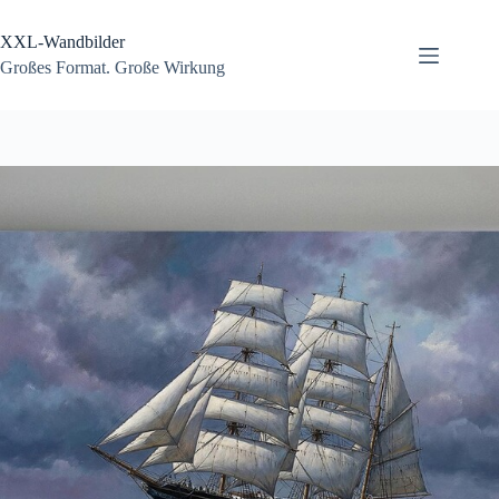
Zum
Inhalt
XXL-Wandbilder
springen
Großes Format. Große Wirkung