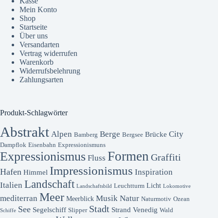
Kasse
Mein Konto
Shop
Startseite
Über uns
Versandarten
Vertrag widerrufen
Warenkorb
Widerrufsbelehrung
Zahlungsarten
Produkt-Schlagwörter
Abstrakt
Alpen
Berge
City
Brücke
Bamberg
Bergsee
Dampflok
Eisenbahn
Expressionismuns
Formen
Expressionismus
Graffiti
Fluss
Impressionismus
Hafen
Inspiration
Himmel
Landschaft
Italien
Licht
Leuchtturm
Landschaftsbild
Lokomotive
Meer
mediterran
Musik
Natur
Meerblick
Naturmotiv
Ozean
Stadt
See
Segelschiff
Strand
Venedig
Slipper
Wald
Schiffe