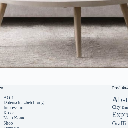
en
Produkt-
AGB
Abst
Datenschutzbelehrung
City
Impressum
Dam
Kasse
Expr
Mein Konto
Graffit
Shop