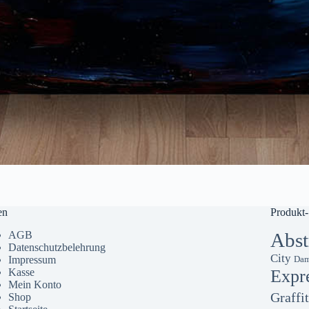
en
Produkt-
AGB
Abst
Datenschutzbelehrung
City
Impressum
Dam
Kasse
Expr
Mein Konto
Graffit
Shop