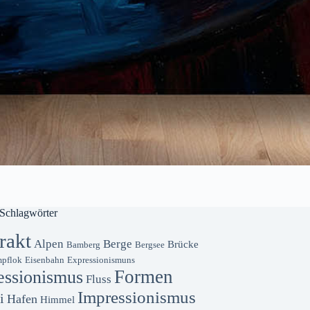
Schlagwörter
rakt
Alpen
Berge
Brücke
Bamberg
Bergsee
pflok
Eisenbahn
Expressionismuns
Formen
essionismus
Fluss
Impressionismus
i
Hafen
Himmel