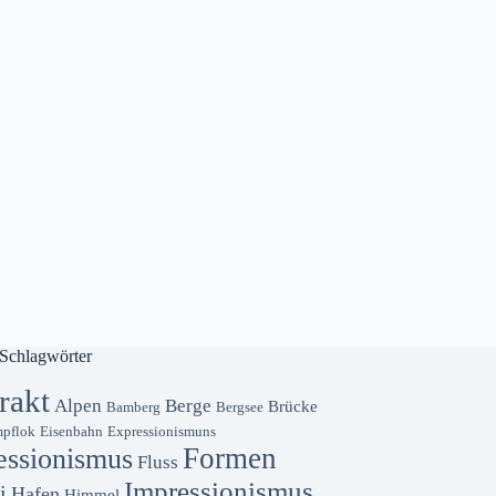
Schlagwörter
rakt
Alpen
Berge
Brücke
Bamberg
Bergsee
pflok
Eisenbahn
Expressionismuns
Formen
essionismus
Fluss
Impressionismus
i
Hafen
Himmel