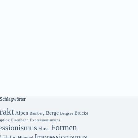
Schlagwörter
rakt
Alpen
Berge
Brücke
Bamberg
Bergsee
pflok
Eisenbahn
Expressionismuns
Formen
essionismus
Fluss
Impressionismus
i
Hafen
Himmel