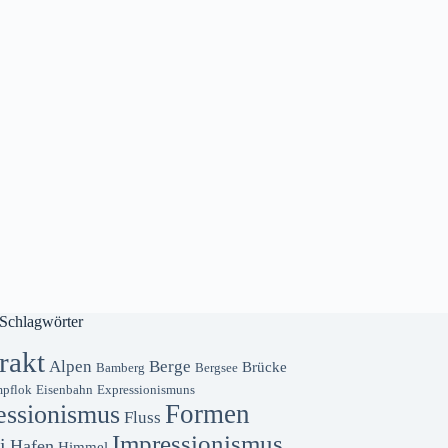
Schlagwörter
rakt
Alpen
Berge
Brücke
Bamberg
Bergsee
pflok
Eisenbahn
Expressionismuns
Formen
essionismus
Fluss
Impressionismus
i
Hafen
Himmel