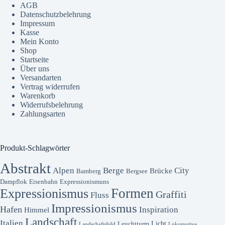
AGB
Datenschutzbelehrung
Impressum
Kasse
Mein Konto
Shop
Startseite
Über uns
Versandarten
Vertrag widerrufen
Warenkorb
Widerrufsbelehrung
Zahlungsarten
Produkt-Schlagwörter
Abstrakt
Alpen
Berge
City
Brücke
Bamberg
Bergsee
Dampflok
Eisenbahn
Expressionismuns
Formen
Expressionismus
Graffiti
Fluss
Impressionismus
Hafen
Inspiration
Himmel
Landschaft
Italien
Licht
Leuchtturm
Landschaftsbild
Lokomotive