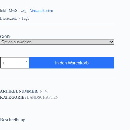
inkl. MwSt.
zzgl.
Versandkosten
Lieferzeit:
7 Tage
Größe
Blick
In den Warenkorb
auf
die
Amalfiküste–
wie
Ölgemälde,
Digital
ARTIKELNUMMER:
N. V.
Art,
KATEGORIE:
LANDSCHAFTEN
KI
Art
Menge
Beschreibung