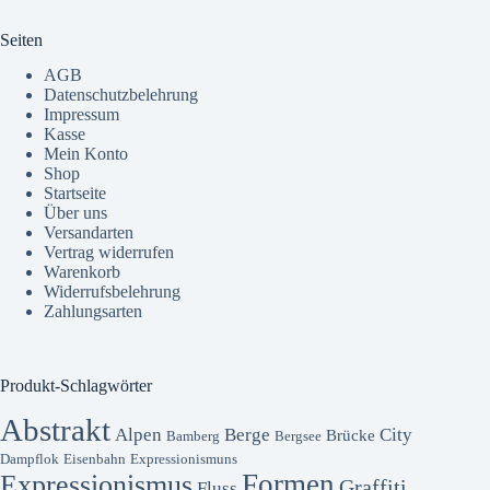
Seiten
AGB
Datenschutzbelehrung
Impressum
Kasse
Mein Konto
Shop
Startseite
Über uns
Versandarten
Vertrag widerrufen
Warenkorb
Widerrufsbelehrung
Zahlungsarten
Produkt-Schlagwörter
Abstrakt
Alpen
Berge
City
Brücke
Bamberg
Bergsee
Dampflok
Eisenbahn
Expressionismuns
Formen
Expressionismus
Graffiti
Fluss