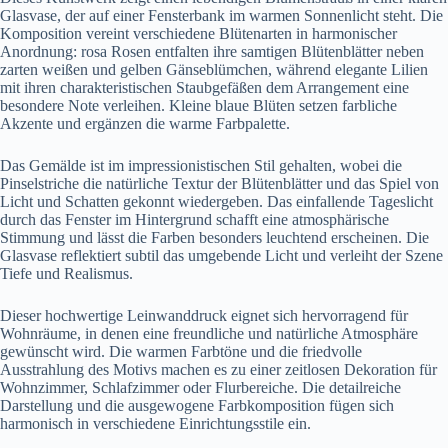
Glasvase, der auf einer Fensterbank im warmen Sonnenlicht steht. Die
Komposition vereint verschiedene Blütenarten in harmonischer
Anordnung: rosa Rosen entfalten ihre samtigen Blütenblätter neben
zarten weißen und gelben Gänseblümchen, während elegante Lilien
mit ihren charakteristischen Staubgefäßen dem Arrangement eine
besondere Note verleihen. Kleine blaue Blüten setzen farbliche
Akzente und ergänzen die warme Farbpalette.
Das Gemälde ist im impressionistischen Stil gehalten, wobei die
Pinselstriche die natürliche Textur der Blütenblätter und das Spiel von
Licht und Schatten gekonnt wiedergeben. Das einfallende Tageslicht
durch das Fenster im Hintergrund schafft eine atmosphärische
Stimmung und lässt die Farben besonders leuchtend erscheinen. Die
Glasvase reflektiert subtil das umgebende Licht und verleiht der Szene
Tiefe und Realismus.
Dieser hochwertige Leinwanddruck eignet sich hervorragend für
Wohnräume, in denen eine freundliche und natürliche Atmosphäre
gewünscht wird. Die warmen Farbtöne und die friedvolle
Ausstrahlung des Motivs machen es zu einer zeitlosen Dekoration für
Wohnzimmer, Schlafzimmer oder Flurbereiche. Die detailreiche
Darstellung und die ausgewogene Farbkomposition fügen sich
harmonisch in verschiedene Einrichtungsstile ein.