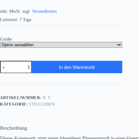
inkl. MwSt.
zzgl.
Versandkosten
Lieferzeit:
7 Tage
Größe
Blumenstrauß
In den Warenkorb
am
Fenster
,
Bild
auf
Leinwand
ARTIKELNUMMER:
N. V.
Menge
KATEGORIE:
STILLLEBEN
Beschreibung
Dieses Kunstwerk zeigt einen lebendigen Blumenstrauß in einer klaren