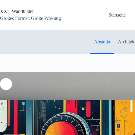
Zum
Inhalt
XXL-Wandbilder
springen
Startseite
Großes Format. Große Wirkung
Abstrakt
Architek