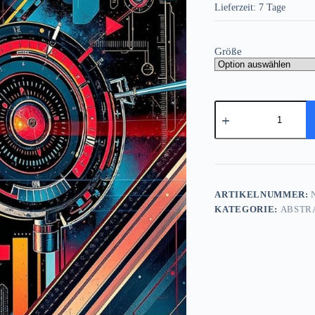
Lieferzeit:
7 Tage
Größe
Cyber
Mechanics,
Digital
Art,
Bild
auf
Leinwand
Menge
ARTIKELNUMMER:
N
KATEGORIE:
ABSTR