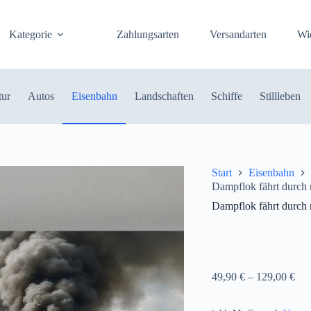
Kategorie
Zahlungsarten
Versandarten
Wi
tur
Autos
Eisenbahn
Landschaften
Schiffe
Stillleben
Start
Eisenbahn
Dampflok fährt durch 
Dampflok fährt durch 
49,90
€
–
129,00
€