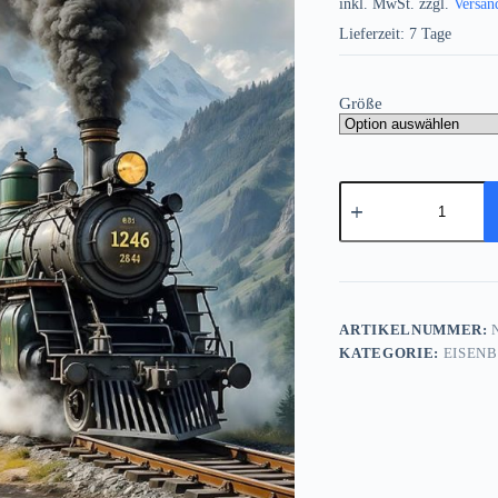
inkl. MwSt.
zzgl.
Versan
Lieferzeit:
7 Tage
Größe
Dampflok
fährt
durch
malerische
Berglandschaft
,
Bild
auf
ARTIKELNUMMER:
N
Leinwand
KATEGORIE:
EISEN
Menge