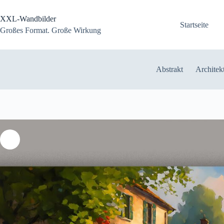
Zum
Inhalt
XXL-Wandbilder
springen
Startseite
Großes Format. Große Wirkung
Abstrakt
Architek