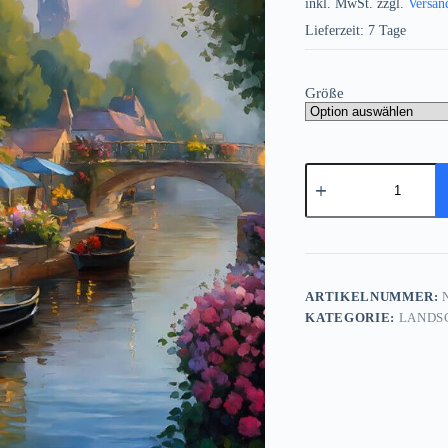
inkl. MwSt.
zzgl.
Versan
Lieferzeit:
7 Tage
Größe
Europäisches
Dorf
am
Abend
–
wie
Ölgemälde,
Digital
ARTIKELNUMMER:
N
Art,
KATEGORIE:
LANDS
KI
Art
Menge