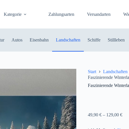
Kategorie
Zahlungsarten
Versandarten
Wi
tur
Autos
Eisenbahn
Landschaften
Schiffe
Stillleben
Start
Landschaften
Faszinierende Winterl
Faszinierende Winterl
49,90
€
–
129,00
€