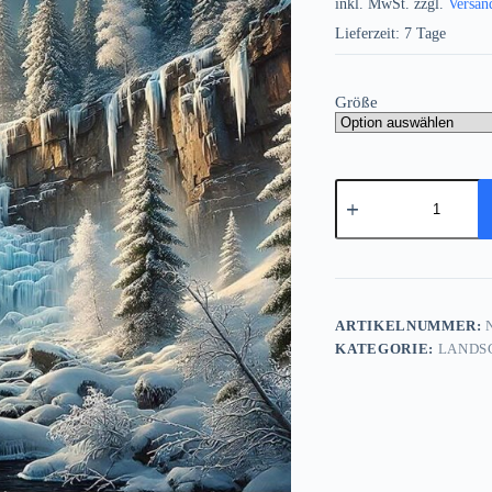
inkl. MwSt.
zzgl.
Versan
Lieferzeit:
7 Tage
Größe
Faszinierende
Winterlandschaft
mit
Wasserfall
-
Bild
auf
Leinwand
ARTIKELNUMMER:
N
Menge
KATEGORIE:
LANDS