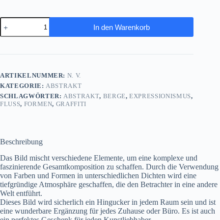
Flusslandschaft,
In den Warenkorb
Expressionismus
Komposition,
Graffiti,
wie
Gemälde
Menge
ARTIKELNUMMER:
N. V.
KATEGORIE:
ABSTRAKT
SCHLAGWÖRTER:
ABSTRAKT
,
BERGE
,
EXPRESSIONISMUS
,
FLUSS
,
FORMEN
,
GRAFFITI
Beschreibung
Das Bild mischt verschiedene Elemente, um eine komplexe und
faszinierende Gesamtkomposition zu schaffen. Durch die Verwendung
von Farben und Formen in unterschiedlichen Dichten wird eine
tiefgründige Atmosphäre geschaffen, die den Betrachter in eine andere
Welt entführt.
Dieses Bild wird sicherlich ein Hingucker in jedem Raum sein und ist
eine wunderbare Ergänzung für jedes Zuhause oder Büro. Es ist auch
ein perfektes Geschenk für jeden Kunstliebhaber.