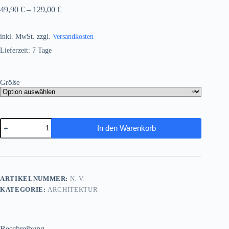
49,90
€
–
129,00
€
inkl. MwSt.
zzgl.
Versandkosten
Lieferzeit:
7 Tage
Größe
Goldenes
In den Warenkorb
Amsterdam
-
Kanalbrücke
im
Abendlicht,
Digital
ARTIKELNUMMER:
N. V.
Art,
KATEGORIE:
ARCHITEKTUR
Menge
Beschreibung