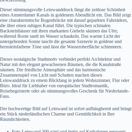
Dieser stimmungsvolle Leinwanddruck fängt die zeitlose Schönheit
eines Amsterdamer Kanals in goldenem Abendlicht ein. Das Bild zeigt
eine charakteristische Bogenbrücke mit darauf geparkten Fahrrädern,
die über einen ruhigen Kanal führt. Die typischen schmalen
Backsteinhäuser mit ihren markanten Giebeln säumen das Ufer,
während Boote sanft im Wasser schaukeln. Das warme Licht der
untergehenden Sonne taucht die gesamte Szenerie in goldene und
bernsteinfarbene Töne und lässt die Wasseroberfläche schimmern.
Dieses nostalgische Stadtmotiv verbindet perfekt Architektur und
Natur mit den elegant gewachsenen Bäumen, die die Kanalstraße
säumen. Die friedliche Atmosphäre und das harmonische
Zusammenspiel von Licht und Schatten machen diesen
Leinwanddruck zu einem Blickfang in jedem Wohnzimmer, Flur oder
Büro. Ideal für Liebhaber von europäischer Stadtromantik,
Reisebegeisterte oder als stimmungsvolles Geschenk für Niederlande-
Fans.
Der hochwertige Bild auf Leinwand ist sofort aufhängbereit und bringt
ein Stück niederländischen Charme und Gemütlichkeit in Ihre
Räumlichkeiten.
Foto-Leinwand 300 g/m² und fertig auf Keilrahmen gespannt