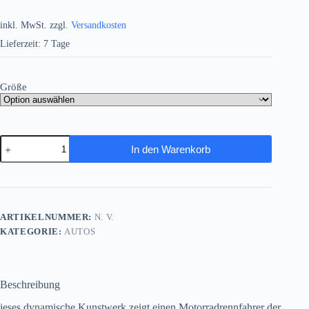
inkl. MwSt.
zzgl.
Versandkosten
Lieferzeit:
7 Tage
Größe
Klassischer
In den Warenkorb
Motorrad-
Rennfahrer
-
Bild
auf
Leinwand
ARTIKELNUMMER:
N. V.
Menge
KATEGORIE:
AUTOS
Beschreibung
ieses dynamische Kunstwerk zeigt einen Motorradrennfahrer der