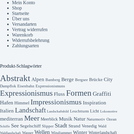
Mein Konto
Shop
Startseite
Über uns
Versandarten
Vertrag widerrufen
Warenkorb
Widerrufsbelehrung
Zahlungsarten
Produkt-Schlagwörter
Abstrakt
Alpen
Berge
City
Brücke
Bamberg
Bergsee
Dampflok
Eisenbahn
Expressionismuns
Formen
Expressionismus
Graffiti
Fluss
Impressionismus
Hafen
Inspiration
Himmel
Landschaft
Italien
Licht
Leuchtturm
Landschaftsbild
Lokomotive
Meer
mediterran
Musik
Natur
Meerblick
Naturmotiv
Ozean
Stadt
See
Segelschiff
Strand
Venedig
Slipper
Wald
Schiffe
Wellen
Winter
Winterlandschaft
Wasser
Windjammer
Waldlandschaft