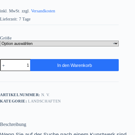
inkl. MwSt.
zzgl.
Versandkosten
Lieferzeit:
7 Tage
Größe
Leuchtturm
In den Warenkorb
am
Meer
–
wie
Ölgemälde,
Digital
ARTIKELNUMMER:
N. V.
Art,
KATEGORIE:
LANDSCHAFTEN
KI
Art
Menge
Beschreibung
Wenn Sie auf der Suche nach einem Kunstwerk sind,