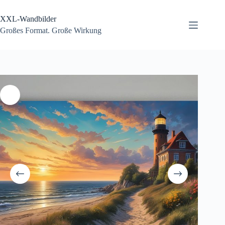
Zum
Inhalt
XXL-Wandbilder
springen
Großes Format. Große Wirkung