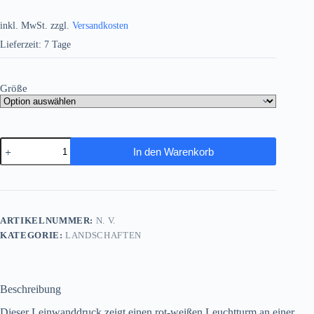
inkl. MwSt.
zzgl.
Versandkosten
Lieferzeit:
7 Tage
Größe
Leuchtturm
In den Warenkorb
an
der
Nordsee
–
Gerahmter
Leinwanddruck
ARTIKELNUMMER:
N. V.
Menge
KATEGORIE:
LANDSCHAFTEN
Beschreibung
Dieser Leinwanddruck zeigt einen rot-weißen Leuchtturm an einer