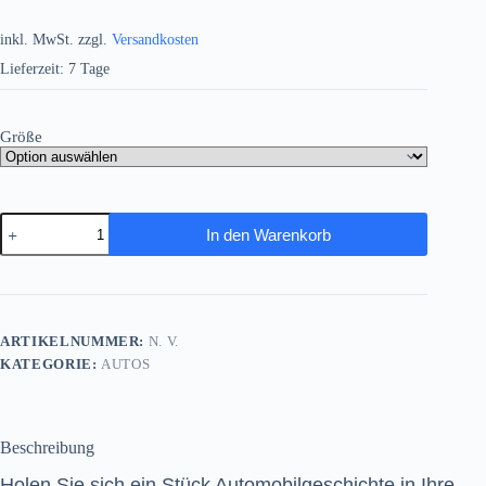
inkl. MwSt.
zzgl.
Versandkosten
Lieferzeit:
7 Tage
Größe
Oldtimer
In den Warenkorb
auf
einer
Autoshow
-
Bild
auf
ARTIKELNUMMER:
N. V.
Leinwand
KATEGORIE:
AUTOS
Menge
Beschreibung
Holen Sie sich ein Stück Automobilgeschichte in Ihre