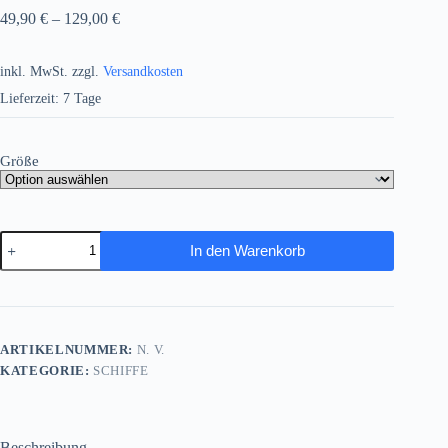
49,90
€
–
129,00
€
inkl. MwSt.
zzgl.
Versandkosten
Lieferzeit:
7 Tage
Größe
Segelschiff
In den Warenkorb
auf
hoher
See
unter
dramatischem
Himmel
ARTIKELNUMMER:
N. V.
,
KATEGORIE:
SCHIFFE
Digital
Art,
Menge
Beschreibung