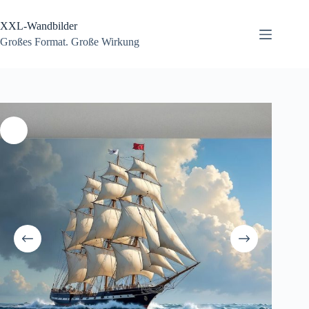
Zum
Inhalt
XXL-Wandbilder
springen
Großes Format. Große Wirkung