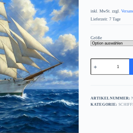
inkl. MwSt.
zzgl.
Versan
Lieferzeit:
7 Tage
Größe
Segelschiff
unter
vollen
Segeln
,
Bild
auf
Leinwand
ARTIKELNUMMER:
N
im
KATEGORIE:
SCHIFF
Schattenfugenrahmen
Menge