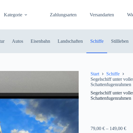
Kategorie
Zahlungsarten
Versandarten
Wi
tur
Autos
Eisenbahn
Landschaften
Schiffe
Stillleben
Start
Schiffe
Segelschiff unter voll
Schattenfugenrahmen
Segelschiff unter voll
Schattenfugenrahmen
79,00
€
–
149,00
€