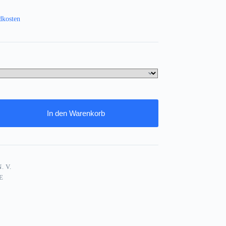
dkosten
In den Warenkorb
. V.
E