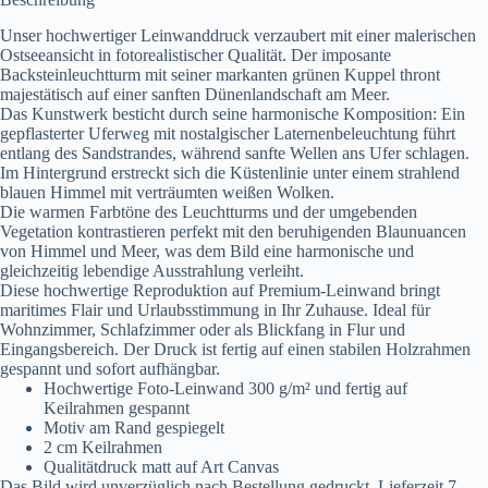
Unser hochwertiger Leinwanddruck verzaubert mit einer malerischen
Ostseeansicht in fotorealistischer Qualität. Der imposante
Backsteinleuchtturm mit seiner markanten grünen Kuppel thront
majestätisch auf einer sanften Dünenlandschaft am Meer.
Das Kunstwerk besticht durch seine harmonische Komposition: Ein
gepflasterter Uferweg mit nostalgischer Laternenbeleuchtung führt
entlang des Sandstrandes, während sanfte Wellen ans Ufer schlagen.
Im Hintergrund erstreckt sich die Küstenlinie unter einem strahlend
blauen Himmel mit verträumten weißen Wolken.
Die warmen Farbtöne des Leuchtturms und der umgebenden
Vegetation kontrastieren perfekt mit den beruhigenden Blaunuancen
von Himmel und Meer, was dem Bild eine harmonische und
gleichzeitig lebendige Ausstrahlung verleiht.
Diese hochwertige Reproduktion auf Premium-Leinwand bringt
maritimes Flair und Urlaubsstimmung in Ihr Zuhause. Ideal für
Wohnzimmer, Schlafzimmer oder als Blickfang in Flur und
Eingangsbereich. Der Druck ist fertig auf einen stabilen Holzrahmen
gespannt und sofort aufhängbar.
Hochwertige Foto-Leinwand 300 g/m² und fertig auf
Keilrahmen gespannt
Motiv am Rand gespiegelt
2 cm Keilrahmen
Qualitätdruck matt auf Art Canvas
Das Bild wird unverzüglich nach Bestellung gedruckt. Lieferzeit 7