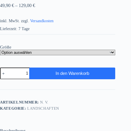
49,90
€
–
129,00
€
inkl. MwSt.
zzgl.
Versandkosten
Lieferzeit:
7 Tage
Größe
Strandpromenade
In den Warenkorb
mit
Leuchtturm
–
Druck
auf
Leiwand,
ARTIKELNUMMER:
N. V.
Digital
KATEGORIE:
LANDSCHAFTEN
Art
Menge
Beschreibung