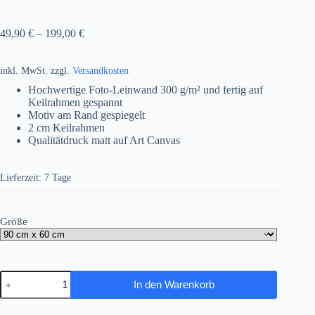
49,90
€
–
199,00
€
inkl. MwSt.
zzgl.
Versandkosten
Hochwertige Foto-Leinwand 300 g/m² und fertig auf
Keilrahmen gespannt
Motiv am Rand gespiegelt
2 cm Keilrahmen
Qualitätdruck matt auf Art Canvas
Lieferzeit:
7 Tage
Größe
Venedig,
In den Warenkorb
auf
Leinwand,
wie