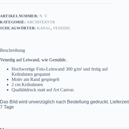
Ölgemälde,
Digital
Art
ARTIKELNUMMER:
N. V.
Menge
KATEGORIE:
ARCHITEKTUR
SCHLAGWÖRTER:
KANAL
,
VENEDIG
Beschreibung
Venedig auf Leiwand, wie Gemälde.
Hochwertige Foto-Leinwand 300 g/m² und fertig auf
Keilrahmen gespannt
Motiv am Rand gespiegelt
2 cm Keilrahmen
Qualitätdruck matt auf Art Canvas
Das Bild wird unverzüglich nach Bestellung gedruckt. Lieferzeit
7 Tage