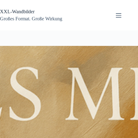
Zum
Inhalt
XXL-Wandbilder
springen
Großes Format. Große Wirkung