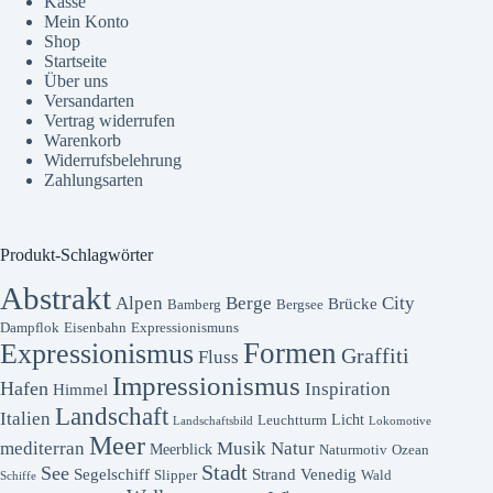
Kasse
Mein Konto
Shop
Startseite
Über uns
Versandarten
Vertrag widerrufen
Warenkorb
Widerrufsbelehrung
Zahlungsarten
Produkt-Schlagwörter
Abstrakt
Alpen
Berge
City
Brücke
Bamberg
Bergsee
Dampflok
Eisenbahn
Expressionismuns
Formen
Expressionismus
Graffiti
Fluss
Impressionismus
Hafen
Inspiration
Himmel
Landschaft
Italien
Licht
Leuchtturm
Landschaftsbild
Lokomotive
Meer
mediterran
Musik
Natur
Meerblick
Naturmotiv
Ozean
Stadt
See
Segelschiff
Strand
Venedig
Slipper
Wald
Schiffe