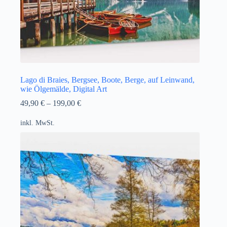
Lago di Braies, Bergsee, Boote, Berge, auf Leinwand,
wie Ölgemälde, Digital Art
49,90
€
–
199,00
€
inkl. MwSt.