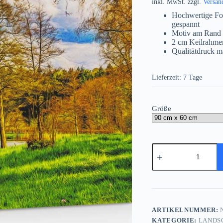
inkl. MwSt.
zzgl.
Versan
Hochwertige Fo
gespannt
Motiv am Rand 
2 cm Keilrahme
Qualitätdruck m
Lieferzeit:
7 Tage
Größe
Boot
am
See,
auf
Leinwand,
wie
Ölgemälde,
Digital
ARTIKELNUMMER:
N
Art
KATEGORIE:
LANDS
Menge