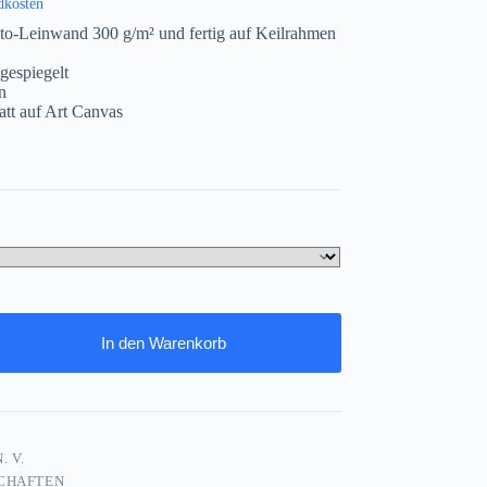
dkosten
to-Leinwand 300 g/m² und fertig auf Keilrahmen
gespiegelt
n
att auf Art Canvas
In den Warenkorb
. V.
CHAFTEN