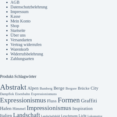
AGB
Datenschutzbelehrung
Impressum
Kasse
Mein Konto
Shop
Startseite
Über uns
Versandarten
Vertrag widerrufen
Warenkorb
Widerrufsbelehrung
Zahlungsarten
Produkt-Schlagwörter
Abstrakt
Alpen
Berge
City
Brücke
Bamberg
Bergsee
Dampflok
Eisenbahn
Expressionismuns
Formen
Expressionismus
Graffiti
Fluss
Impressionismus
Hafen
Inspiration
Himmel
Landschaft
Italien
Licht
Leuchtturm
Landschaftsbild
Lokomotive