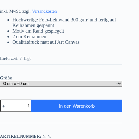
inkl. MwSt.
zzgl.
Versandkosten
Hochwertige Foto-Leinwand 300 g/m² und fertig auf
Keilrahmen gespannt
Motiv am Rand gespiegelt
2 cm Keilrahmen
Qualitätdruck matt auf Art Canvas
Lieferzeit:
7 Tage
Größe
Abschied
In den Warenkorb
vom
Sommer
–
Herbstlandschaft
Menge
ARTIKELNUMMER:
N. V.