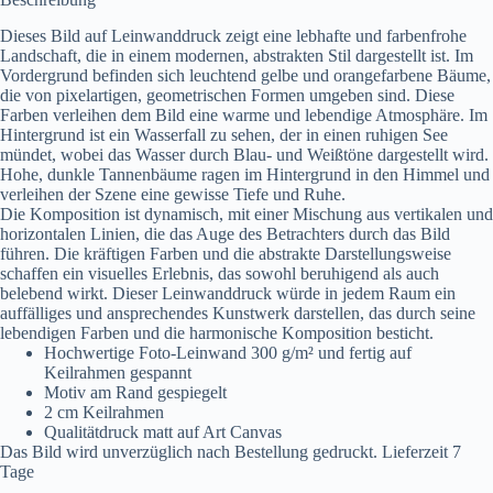
Dieses Bild auf Leinwanddruck zeigt eine lebhafte und farbenfrohe
Landschaft, die in einem modernen, abstrakten Stil dargestellt ist. Im
Vordergrund befinden sich leuchtend gelbe und orangefarbene Bäume,
die von pixelartigen, geometrischen Formen umgeben sind. Diese
Farben verleihen dem Bild eine warme und lebendige Atmosphäre. Im
Hintergrund ist ein Wasserfall zu sehen, der in einen ruhigen See
mündet, wobei das Wasser durch Blau- und Weißtöne dargestellt wird.
Hohe, dunkle Tannenbäume ragen im Hintergrund in den Himmel und
verleihen der Szene eine gewisse Tiefe und Ruhe.
Die Komposition ist dynamisch, mit einer Mischung aus vertikalen und
horizontalen Linien, die das Auge des Betrachters durch das Bild
führen. Die kräftigen Farben und die abstrakte Darstellungsweise
schaffen ein visuelles Erlebnis, das sowohl beruhigend als auch
belebend wirkt. Dieser Leinwanddruck würde in jedem Raum ein
auffälliges und ansprechendes Kunstwerk darstellen, das durch seine
lebendigen Farben und die harmonische Komposition besticht.
Hochwertige Foto-Leinwand 300 g/m² und fertig auf
Keilrahmen gespannt
Motiv am Rand gespiegelt
2 cm Keilrahmen
Qualitätdruck matt auf Art Canvas
Das Bild wird unverzüglich nach Bestellung gedruckt. Lieferzeit 7
Tage