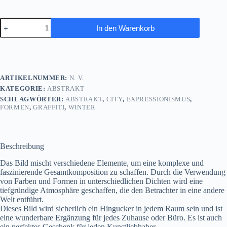
City
In den Warenkorb
Winter-
Szene,
Expressionismus
Komposition,
Graffiti,
wie
ARTIKELNUMMER:
N. V.
Gemälde
KATEGORIE:
ABSTRAKT
Menge
SCHLAGWÖRTER:
ABSTRAKT
,
CITY
,
EXPRESSIONISMUS
,
FORMEN
,
GRAFFITI
,
WINTER
Beschreibung
Das Bild mischt verschiedene Elemente, um eine komplexe und
faszinierende Gesamtkomposition zu schaffen. Durch die Verwendung
von Farben und Formen in unterschiedlichen Dichten wird eine
tiefgründige Atmosphäre geschaffen, die den Betrachter in eine andere
Welt entführt.
Dieses Bild wird sicherlich ein Hingucker in jedem Raum sein und ist
eine wunderbare Ergänzung für jedes Zuhause oder Büro. Es ist auch
ein perfektes Geschenk für jeden Kunstliebhaber.