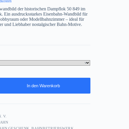
dkosten
wandbild der historischen Dampflok 50 849 im
k. Ein ausdrucksstarkes Eisenbahn-Wandbild für
obbyraum oder Modellbahnzimmer – ideal für
r und Liebhaber nostalgischer Bahn-Motive.
In den Warenkorb
. V.
BAHN
AHN GESCHENK
,
BAHNBETRIEBSWERK
,