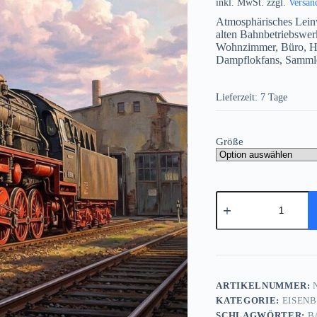
inkl. MwSt.
zzgl.
Versan
Atmosphärisches Lein
alten Bahnbetriebswer
Wohnzimmer, Büro, H
Dampflokfans, Sammle
Lieferzeit:
7 Tage
Größe
Dampflok
50
849
im
alten
Bahnbetriebswerk
-
Bild
ARTIKELNUMMER:
N
auf
KATEGORIE:
EISEN
Leinwand
SCHLAGWÖRTER:
B
Menge