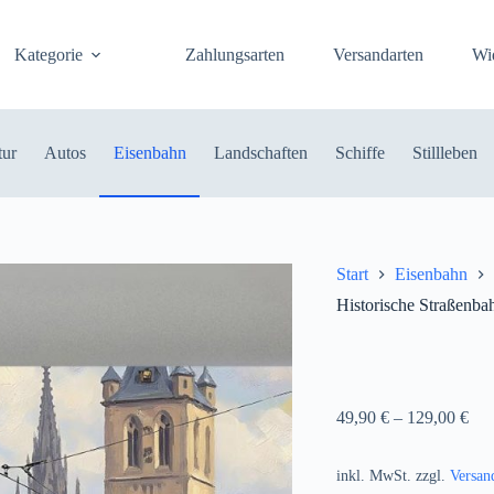
Kategorie
Zahlungsarten
Versandarten
Wi
tur
Autos
Eisenbahn
Landschaften
Schiffe
Stillleben
Start
Eisenbahn
Historische Straßenba
49,90
€
–
129,00
€
inkl. MwSt.
zzgl.
Versan