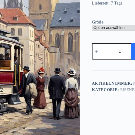
Lieferzeit:
7 Tage
Größe
Historische
Straßenbahn,
Bild
auf
Leinwand,
Menge
ARTIKELNUMMER:
N
KATEGORIE:
EISEN