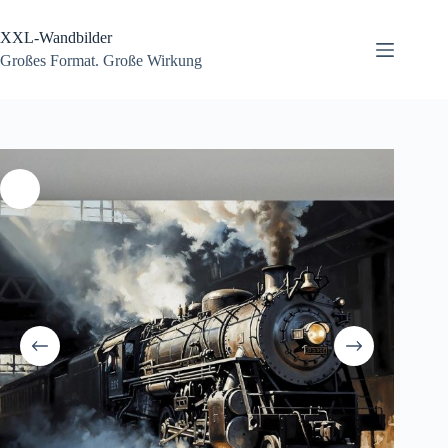
Zum
Inhalt
XXL-Wandbilder
springen
Großes Format. Große Wirkung