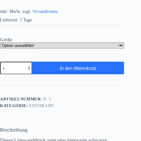
inkl. MwSt.
zzgl.
Versandkosten
Lieferzeit:
7 Tage
Größe
Dampflok
In den Warenkorb
bei
Abfahrt
aus
dem
Bahnhof
,
ARTIKELNUMMER:
N. V.
Bild
KATEGORIE:
EISENBAHN
auf
Leinwand
Menge
Beschreibung
Dieser Leinwanddruck zeigt eine imposante schwarze