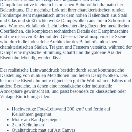
Dampflokomotive in einem historischen Bahnhof bei dramatischer
Beleuchtung. Die mächtige Lok mit ihrer charakteristischen runden
Frontlampe steht majestätisch unter dem hohen Hallendach aus Stahl
und Glas und stößt dichte weiße Dampfwolken aus ihrem Schornstein
aus. Warmes, einfallende Licht beleuchtet die glänzenden metallischen
Oberflächen, die komplexen technischen Details der Dampfmaschine
und die massiven Räder auf den Gleisen. Die atmosphärische Szene
wird durch die industrielle Architektur des Bahnhofs mit seinen
charakteristischen Säulen, Trägern und Fenstern verstärkt, während der
Dampf eine mystische Stimmung schafft und die goldene Ära der
Eisenbahn lebendig werden lässt.
Der realistische Leinwanddruck besticht durch seine kontrastreiche
Darstellung von dunklen Metalltönen und hellen Dampfwolken. Das
historische Eisenbahnmotiv eignet sich gut für Wohnräume, Büros und
andere Bereiche, in denen eine nostalgische oder industrielle
Atmosphäre gewünscht ist, und passt besonders zu klassischen oder
Vintage-Einrichtungsstilen.
Hochwertige Foto-Leinwand 300 g/m² und fertig auf
Keilrahmen gespannt
Motiv am Rand gespiegelt
2 cm Keilrahmen
Qualitätdruck matt auf Art Canvas