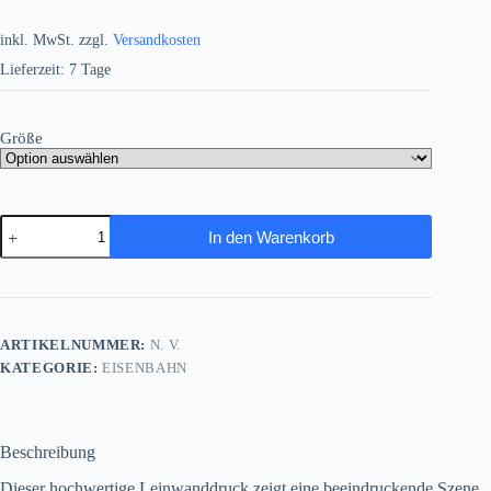
inkl. MwSt.
zzgl.
Versandkosten
Lieferzeit:
7 Tage
Größe
Dampflok
In den Warenkorb
44
1338
im
Bahnbetriebswerk
,
Bild
ARTIKELNUMMER:
N. V.
auf
KATEGORIE:
EISENBAHN
Leinwand
Menge
Beschreibung
Dieser hochwertige Leinwanddruck zeigt eine beeindruckende Szene