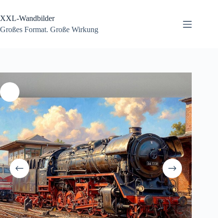
Zum
Inhalt
XXL-Wandbilder
springen
Großes Format. Große Wirkung