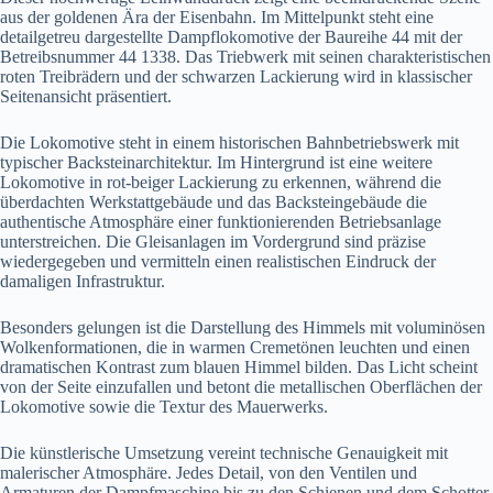
aus der goldenen Ära der Eisenbahn. Im Mittelpunkt steht eine
detailgetreu dargestellte Dampflokomotive der Baureihe 44 mit der
Betreibsnummer 44 1338. Das Triebwerk mit seinen charakteristischen
roten Treibrädern und der schwarzen Lackierung wird in klassischer
Seitenansicht präsentiert.
Die Lokomotive steht in einem historischen Bahnbetriebswerk mit
typischer Backsteinarchitektur. Im Hintergrund ist eine weitere
Lokomotive in rot-beiger Lackierung zu erkennen, während die
überdachten Werkstattgebäude und das Backsteingebäude die
authentische Atmosphäre einer funktionierenden Betriebsanlage
unterstreichen. Die Gleisanlagen im Vordergrund sind präzise
wiedergegeben und vermitteln einen realistischen Eindruck der
damaligen Infrastruktur.
Besonders gelungen ist die Darstellung des Himmels mit voluminösen
Wolkenformationen, die in warmen Cremetönen leuchten und einen
dramatischen Kontrast zum blauen Himmel bilden. Das Licht scheint
von der Seite einzufallen und betont die metallischen Oberflächen der
Lokomotive sowie die Textur des Mauerwerks.
Die künstlerische Umsetzung vereint technische Genauigkeit mit
malerischer Atmosphäre. Jedes Detail, von den Ventilen und
Armaturen der Dampfmaschine bis zu den Schienen und dem Schotter