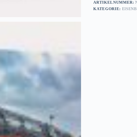
Ölgemälde,
ARTIKELNUMMER:
N
Digital
KATEGORIE:
EISEN
Art,
Eisenbahn
Menge