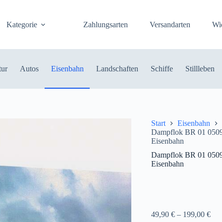
Kategorie
Zahlungsarten
Versandarten
Wi
tur
Autos
Eisenbahn
Landschaften
Schiffe
Stillleben
Start
Eisenbahn
Dampflok BR 01 0509 
Eisenbahn
Dampflok BR 01 0509 
Eisenbahn
49,90
€
–
199,00
€