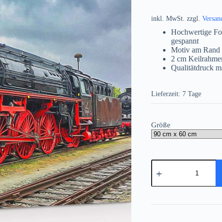
inkl. MwSt.
zzgl.
Versan
Hochwertige Fo
gespannt
Motiv am Rand 
2 cm Keilrahme
Qualitätdruck m
Lieferzeit:
7 Tage
Größe
Dampflok
BR
01
0509
auf
Leinwand,
wie