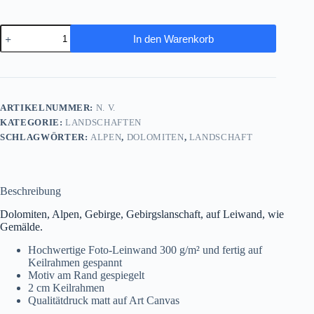
Dolomiten,
In den Warenkorb
Alpen,
Gebirge,
Gebirgslanschaft,
auf
Leinwand,
wie
ARTIKELNUMMER:
N. V.
Ölgemälde,
KATEGORIE:
LANDSCHAFTEN
Digital
Art
SCHLAGWÖRTER:
ALPEN
,
DOLOMITEN
,
LANDSCHAFT
Menge
Beschreibung
Dolomiten, Alpen, Gebirge, Gebirgslanschaft, auf Leiwand, wie
Gemälde.
Hochwertige Foto-Leinwand 300 g/m² und fertig auf
Keilrahmen gespannt
Motiv am Rand gespiegelt
2 cm Keilrahmen
Qualitätdruck matt auf Art Canvas