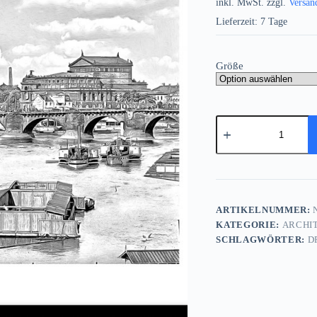
inkl. MwSt.
zzgl.
Versan
Lieferzeit:
7 Tage
Größe
Dresden
Blick
von
der
Carolabrücke,
im
Rahme
mit
ARTIKELNUMMER:
N
Passepartout
KATEGORIE:
ARCHI
Menge
SCHLAGWÖRTER:
D