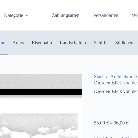
Kategorie
Zahlungsarten
Versandarten
Wi
tur
Autos
Eisenbahn
Landschaften
Schiffe
Stillleben
Start
Architektur
Dresden Blick von der
Dresden Blick von der
55,00
€
–
96,00
€