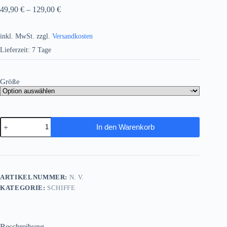
49,90
€
–
129,00
€
inkl. MwSt.
zzgl.
Versandkosten
Lieferzeit:
7 Tage
Größe
Historischer
In den Warenkorb
Ozeandampfer
auf
hoher
See
,
Bild
ARTIKELNUMMER:
N. V.
auf
KATEGORIE:
SCHIFFE
Leinwand,
Menge
Beschreibung