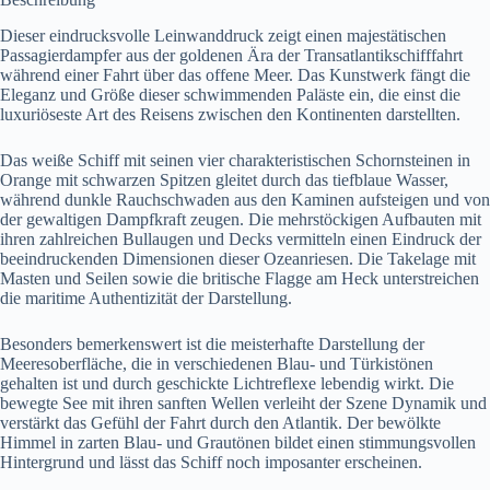
Dieser eindrucksvolle Leinwanddruck zeigt einen majestätischen
Passagierdampfer aus der goldenen Ära der Transatlantikschifffahrt
während einer Fahrt über das offene Meer. Das Kunstwerk fängt die
Eleganz und Größe dieser schwimmenden Paläste ein, die einst die
luxuriöseste Art des Reisens zwischen den Kontinenten darstellten.
Das weiße Schiff mit seinen vier charakteristischen Schornsteinen in
Orange mit schwarzen Spitzen gleitet durch das tiefblaue Wasser,
während dunkle Rauchschwaden aus den Kaminen aufsteigen und von
der gewaltigen Dampfkraft zeugen. Die mehrstöckigen Aufbauten mit
ihren zahlreichen Bullaugen und Decks vermitteln einen Eindruck der
beeindruckenden Dimensionen dieser Ozeanriesen. Die Takelage mit
Masten und Seilen sowie die britische Flagge am Heck unterstreichen
die maritime Authentizität der Darstellung.
Besonders bemerkenswert ist die meisterhafte Darstellung der
Meeresoberfläche, die in verschiedenen Blau- und Türkistönen
gehalten ist und durch geschickte Lichtreflexe lebendig wirkt. Die
bewegte See mit ihren sanften Wellen verleiht der Szene Dynamik und
verstärkt das Gefühl der Fahrt durch den Atlantik. Der bewölkte
Himmel in zarten Blau- und Grautönen bildet einen stimmungsvollen
Hintergrund und lässt das Schiff noch imposanter erscheinen.