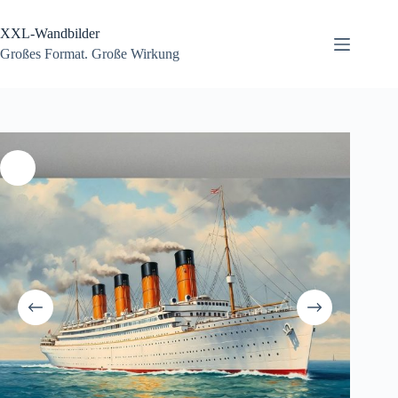
Zum
Inhalt
XXL-Wandbilder
springen
Großes Format. Große Wirkung