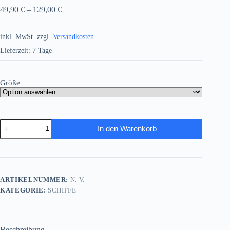
49,90
€
–
129,00
€
inkl. MwSt.
zzgl.
Versandkosten
Lieferzeit:
7 Tage
Größe
Historisches
In den Warenkorb
Passagierschiff
auf
hoher
See
,
Bild
ARTIKELNUMMER:
N. V.
auf
KATEGORIE:
SCHIFFE
Leinwand,
Menge
Beschreibung