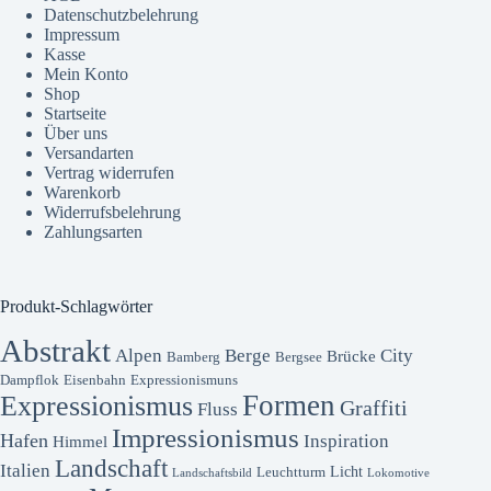
Datenschutzbelehrung
Impressum
Kasse
Mein Konto
Shop
Startseite
Über uns
Versandarten
Vertrag widerrufen
Warenkorb
Widerrufsbelehrung
Zahlungsarten
Produkt-Schlagwörter
Abstrakt
Alpen
Berge
City
Brücke
Bamberg
Bergsee
Dampflok
Eisenbahn
Expressionismuns
Formen
Expressionismus
Graffiti
Fluss
Impressionismus
Hafen
Inspiration
Himmel
Landschaft
Italien
Licht
Leuchtturm
Landschaftsbild
Lokomotive