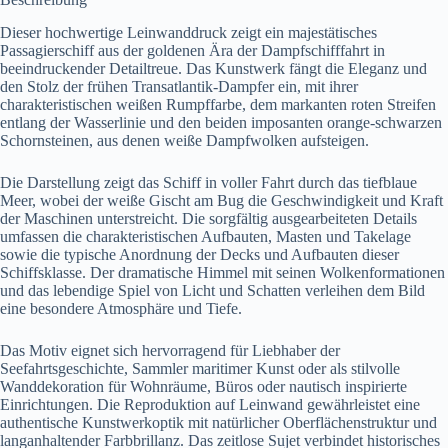
Dieser hochwertige Leinwanddruck zeigt ein majestätisches
Passagierschiff aus der goldenen Ära der Dampfschifffahrt in
beeindruckender Detailtreue. Das Kunstwerk fängt die Eleganz und
den Stolz der frühen Transatlantik-Dampfer ein, mit ihrer
charakteristischen weißen Rumpffarbe, dem markanten roten Streifen
entlang der Wasserlinie und den beiden imposanten orange-schwarzen
Schornsteinen, aus denen weiße Dampfwolken aufsteigen.
Die Darstellung zeigt das Schiff in voller Fahrt durch das tiefblaue
Meer, wobei der weiße Gischt am Bug die Geschwindigkeit und Kraft
der Maschinen unterstreicht. Die sorgfältig ausgearbeiteten Details
umfassen die charakteristischen Aufbauten, Masten und Takelage
sowie die typische Anordnung der Decks und Aufbauten dieser
Schiffsklasse. Der dramatische Himmel mit seinen Wolkenformationen
und das lebendige Spiel von Licht und Schatten verleihen dem Bild
eine besondere Atmosphäre und Tiefe.
Das Motiv eignet sich hervorragend für Liebhaber der
Seefahrtsgeschichte, Sammler maritimer Kunst oder als stilvolle
Wanddekoration für Wohnräume, Büros oder nautisch inspirierte
Einrichtungen. Die Reproduktion auf Leinwand gewährleistet eine
authentische Kunstwerkoptik mit natürlicher Oberflächenstruktur und
langanhaltender Farbbrillanz. Das zeitlose Sujet verbindet historisches