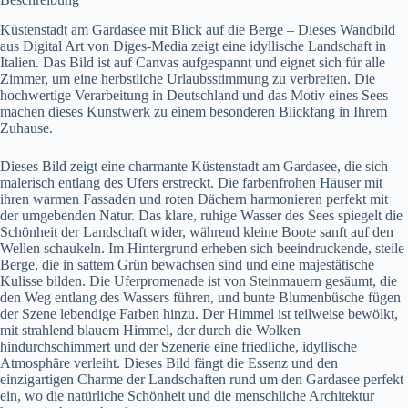
Küstenstadt am Gardasee mit Blick auf die Berge – Dieses Wandbild
aus Digital Art von Diges-Media zeigt eine idyllische Landschaft in
Italien. Das Bild ist auf Canvas aufgespannt und eignet sich für alle
Zimmer, um eine herbstliche Urlaubsstimmung zu verbreiten. Die
hochwertige Verarbeitung in Deutschland und das Motiv eines Sees
machen dieses Kunstwerk zu einem besonderen Blickfang in Ihrem
Zuhause.
Dieses Bild zeigt eine charmante Küstenstadt am Gardasee, die sich
malerisch entlang des Ufers erstreckt. Die farbenfrohen Häuser mit
ihren warmen Fassaden und roten Dächern harmonieren perfekt mit
der umgebenden Natur. Das klare, ruhige Wasser des Sees spiegelt die
Schönheit der Landschaft wider, während kleine Boote sanft auf den
Wellen schaukeln. Im Hintergrund erheben sich beeindruckende, steile
Berge, die in sattem Grün bewachsen sind und eine majestätische
Kulisse bilden. Die Uferpromenade ist von Steinmauern gesäumt, die
den Weg entlang des Wassers führen, und bunte Blumenbüsche fügen
der Szene lebendige Farben hinzu. Der Himmel ist teilweise bewölkt,
mit strahlend blauem Himmel, der durch die Wolken
hindurchschimmert und der Szenerie eine friedliche, idyllische
Atmosphäre verleiht. Dieses Bild fängt die Essenz und den
einzigartigen Charme der Landschaften rund um den Gardasee perfekt
ein, wo die natürliche Schönheit und die menschliche Architektur