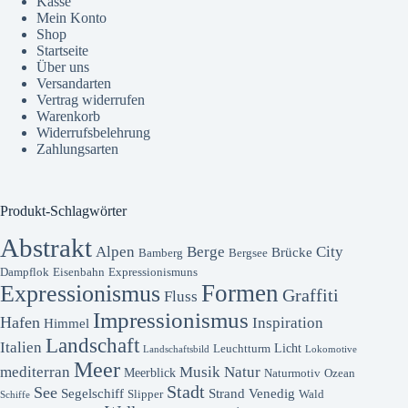
Kasse
Mein Konto
Shop
Startseite
Über uns
Versandarten
Vertrag widerrufen
Warenkorb
Widerrufsbelehrung
Zahlungsarten
Produkt-Schlagwörter
Abstrakt
Alpen
Berge
City
Brücke
Bamberg
Bergsee
Dampflok
Eisenbahn
Expressionismuns
Formen
Expressionismus
Graffiti
Fluss
Impressionismus
Hafen
Inspiration
Himmel
Landschaft
Italien
Licht
Leuchtturm
Landschaftsbild
Lokomotive
Meer
mediterran
Musik
Natur
Meerblick
Naturmotiv
Ozean
Stadt
See
Segelschiff
Strand
Venedig
Slipper
Wald
Schiffe