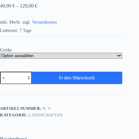
49,90
€
–
129,00
€
inkl. MwSt.
zzgl.
Versandkosten
Lieferzeit:
7 Tage
Größe
Küstenstadt
In den Warenkorb
am
Gardasee
mit
Blick
auf
die
ARTIKELNUMMER:
N. V.
Berge,
KATEGORIE:
LANDSCHAFTEN
Digital
Art,
KI
Art
Menge
Beschreibung