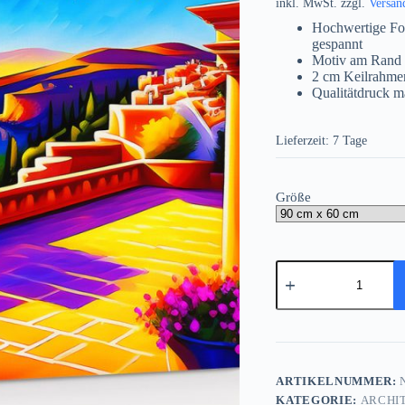
inkl. MwSt.
zzgl.
Versan
Hochwertige Fo
gespannt
Motiv am Rand 
2 cm Keilrahme
Qualitätdruck m
Lieferzeit:
7 Tage
Größe
Meeresblick
von
der
Terrasse
–
Bild
auf
Leinwand
ARTIKELNUMMER:
N
Menge
KATEGORIE:
ARCHI