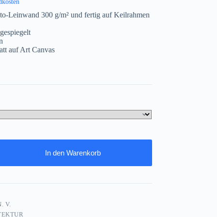
dkosten
to-Leinwand 300 g/m² und fertig auf Keilrahmen
gespiegelt
n
att auf Art Canvas
In den Warenkorb
. V.
TEKTUR