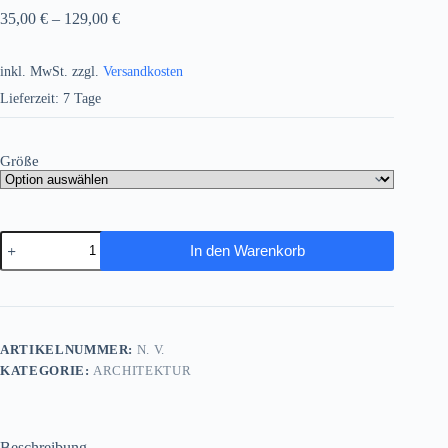
35,00
€
–
129,00
€
inkl. MwSt.
zzgl.
Versandkosten
Lieferzeit:
7 Tage
Größe
Pariser
In den Warenkorb
Straßenszene
mit
Eiffelturm
–
wie
Ölgemälde,
ARTIKELNUMMER:
N. V.
Digital
KATEGORIE:
ARCHITEKTUR
Art,
KI
Art
Menge
Beschreibung