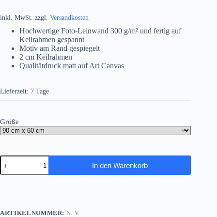
inkl. MwSt.
zzgl.
Versandkosten
Hochwertige Foto-Leinwand 300 g/m² und fertig auf
Keilrahmen gespannt
Motiv am Rand gespiegelt
2 cm Keilrahmen
Qualitätdruck matt auf Art Canvas
Lieferzeit:
7 Tage
Größe
Wasserfall
In den Warenkorb
in
einer
Schlucht
–
Bild
auf
ARTIKELNUMMER:
N. V.
Leinwand