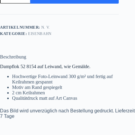
52
8154
auf
Leinwand,
wie
ARTIKELNUMMER:
N. V.
Ölgemälde,
KATEGORIE:
EISENBAHN
Digital
Art,
Eisenbahn
Menge
Beschreibung
Dampflok 52 8154 auf Leiwand, wie Gemälde.
Hochwertige Foto-Leinwand 300 g/m² und fertig auf
Keilrahmen gespannt
Motiv am Rand gespiegelt
2 cm Keilrahmen
Qualitätdruck matt auf Art Canvas
Das Bild wird unverzüglich nach Bestellung gedruckt. Lieferzeit
7 Tage