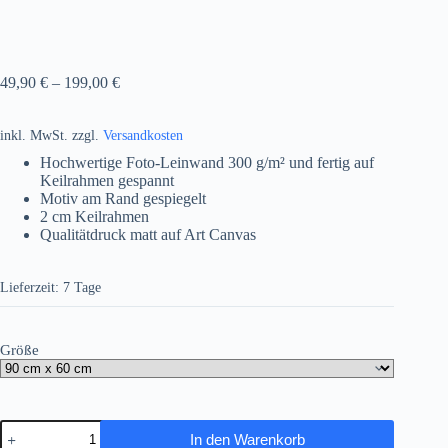
49,90
€
–
199,00
€
inkl. MwSt.
zzgl.
Versandkosten
Hochwertige Foto-Leinwand 300 g/m² und fertig auf
Keilrahmen gespannt
Motiv am Rand gespiegelt
2 cm Keilrahmen
Qualitätdruck matt auf Art Canvas
Lieferzeit:
7 Tage
Größe
Dampflok
In den Warenkorb
BR