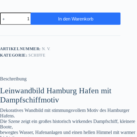
Leinwandbild
In den Warenkorb
Hamburg
Hafen
Dampfschiff
Wandbild
Maritim
Kunstdruck
ARTIKELNUMMER:
N. V.
Menge
KATEGORIE:
SCHIFFE
Beschreibung
Leinwandbild Hamburg Hafen mit
Dampfschiffmotiv
Dekoratives Wandbild mit stimmungsvollem Motiv des Hamburger
Hafens.
Die Szene zeigt ein großes historisch wirkendes Dampfschiff, kleinere
Boote,
bewegtes Wasser, Hafenanlagen und einen hellen Himmel mit warmer